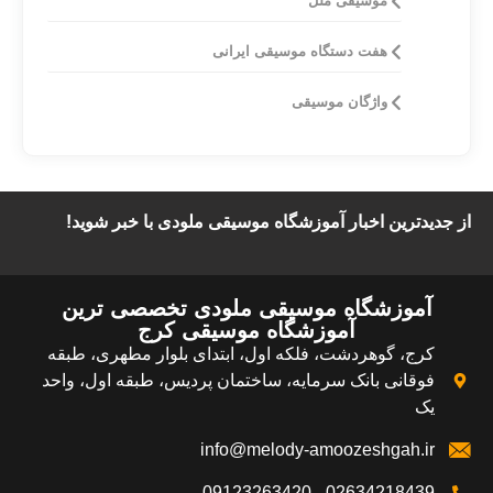
موسیقی ملل
هفت دستگاه موسیقی ایرانی
واژگان موسیقی
از جدیدترین اخبار آموزشگاه موسیقی ملودی با خبر شوید!​
آموزشگاه موسیقی ملودی تخصصی ترین
آموزشگاه موسیقی کرج​
کرج، گوهردشت، فلکه اول، ابتدای بلوار مطهری، طبقه
فوقانی بانک سرمایه، ساختمان پردیس، طبقه اول، واحد
یک
info@melody-amoozeshgah.ir
02634218439 - 09123263420