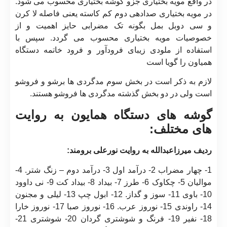
در واقع مویه بختیاری جزو گوشه بختیاری محسوب می شود.
در مویه بختیاری صدادهی دوم کم کاسته یعنی فاصله لا کرن
و سی دوبل بمل بگونه تک مضرابی حایز اهمیت و از
خصوصیات مویه بختیاری محسوب می گردد. سپس با
استفاده از ملودی زیبای فرودآور و فرود خاتمه دستگاه
همیاون را گویا است
لازم به ذکر است در بخش سوم مدگردی ها برشو و فروشو
است ولی در دو بخش گذشته مدگردی ها فروشو هستند.
گوشه های دستگاه همایون به روایت
های مختلف:
ردیف میرزاعبدالله به روایت نورعلی برومند:
1- چهار مضراب 2- درآمد اول 3- درآمد دوم – زنگ شتر. 4-
موالیان 5- چکاوک 6- طرز 7- بیداد 8- بیداد کت 9- نی داوود
10- باوی 11- سوز و گداز. 12- ابول چپ 13- لیلی و مجنون
14- راوندی 15- نوروز عرب. 16- نوروز صبا 17- نوروز خارا
18- نفیر 19- فرنگ و شوشتری گردان 20- شوشتری 21-