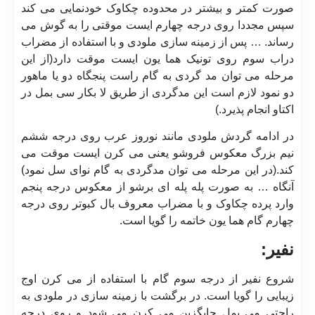
صورت کمتر و بیشتر در محدوده چکاوک خودنمایی می کند
سپس مجددا روی درجه چهارم ایست موقتی را به گوش می
رساند. … پس از زمینه سازی ملودی و با استفاده از مضراب
دراب سوم روی تونیک هما یون ایست موقت دارد(از این
مرحله می توان مد گردی به گام راست پنجگاه دو یا ماهور
دو نمود لازم است این مدگردی از طریق لا بکار سی بمل در
اکتاو انجام پذیرد.)
در ادامه گردش ملودی مانند نوروز عرب روی درجه ششم
نیم بزرگ معکوس فروشو یعنی می کرن ایست موقت می
کند.(در این مرحله می توان مدگردی به گام نوای سل نمود)
آنگاه … به صورت پله پله ای برشو از معکوس درجه پنجم
وارد پرده چکاوک و با مضراب معروف بال کبوتر روی درجه
چهارم گام هما یون خاتمه را گویا است.
نفیر:
شروع نفیر از درجه سوم گام با استفاده از می کرن اوج
زیبایی را گویا است. در برگشت با زمینه سازی در ملودی به
راحتی می بمل جایگزین می کرن می شود و روی درجه