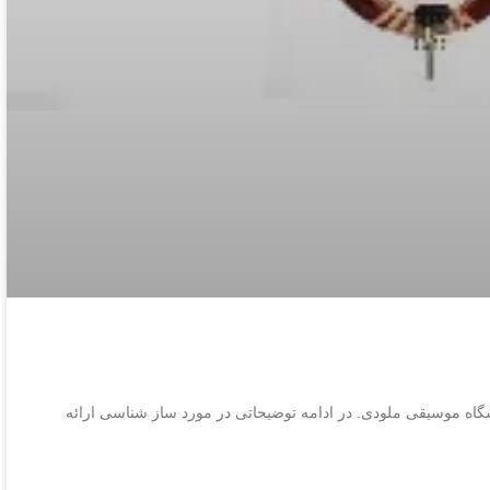
اه موسیقی ملودی. در ادامه توضیحاتی در مورد ساز شناسی ارائه