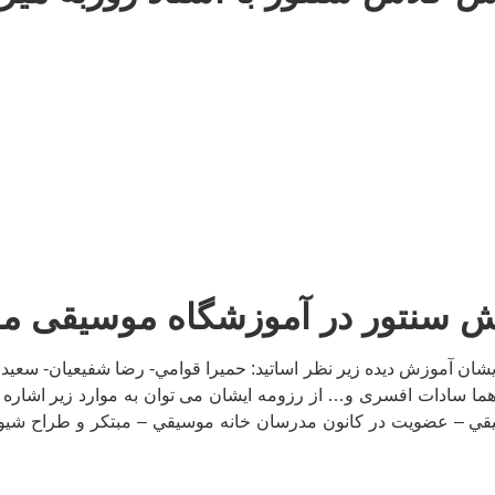
 سنتور در آموزشگاه موسیقی م
ایشان آموزش ديده زير نظر اساتيد: حميرا قوامي- رضا شفيعيان- سع
ما سادات افسری و… از رزومه ایشان می توان به موارد زیر اشاره 
يقي – عضويت در كانون مدرسان خانه موسيقي – مبتكر و طراح شيو