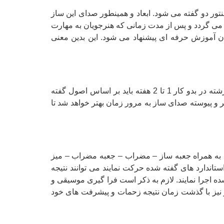
تور دو گفته می شود. ابعاد و همینطور صدای این ساز
اد می گردد و پس از مدت زمانی که هنرجویان به مهارت
 می گردد. معمولا داشتن 3-4 سنتور برای هر نوازنده در زمان آموزش حرفه ای پیشنهاد می شود. این بدین معنی
صدای سنتور در شروع کار بر خلاف تصور کمی مشکل از ساز استخراج می شود. این بدین مفهوم است که هنرجویان این رشته در بدو کار 1 تا 2 هفته باید بر اساس اصول گفته
ر و پیوسته صدای ساز به مرور زمان بهتر خواهد شد تا
 سل) به همراه جعبه ساز – مضراب – جعبه مضراب – میز
تاندارد های گفته شده حرکت نمایند می توانند نتیجه
ه اجرا نمایند. لازم به ذکر است فرا گیری موسیقی و
 و نیز با گذشت زمان نتیجه زحمات و پیشرفت های خود