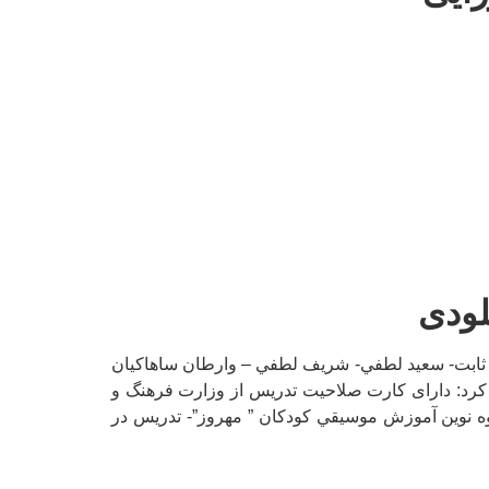
لودی
يد ثابت- سعيد لطفي- شريف لطفي – وارطان ساهاکیان
کرد: دارای کارت صلاحیت تدریس از وزارت فرهنگ و
ه نوين آموزش موسيقي كودكان ” مهروز”- تدریس در