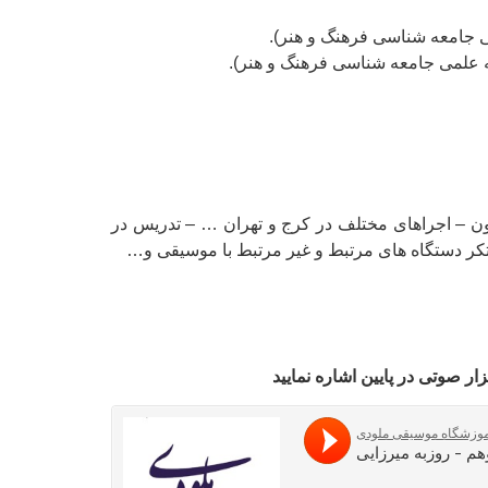
ی جامعه شناسی فرهنگ و هنر).
 علمی جامعه شناسی فرهنگ و هنر).
درس در رشته هاي: سنتور، تئوري موسيقي، مباني نظري موسيقي ايراني، سلفژ، ارف از سال 1379 تا کنون – اجراهای مختلف در کرج و تهران … – تدریس در
تکر دستگاه های مرتبط و غیر مرتبط با موسیقی و…